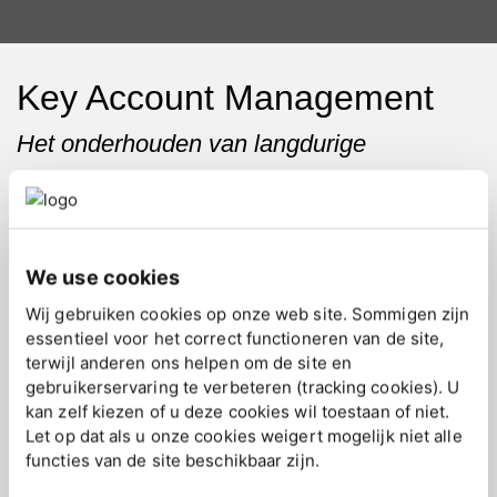
Key Account Management
Het onderhouden van langdurige
klantrelaties
Key account management is gericht op de lange termijn;
het gaat om het opbouwen van duurzame relaties. Wij
We use cookies
beheren uw relatie met belangrijke klanten en breiden
deze uit, waarbij we ons richten op groei op de lange
Wij gebruiken cookies op onze web site. Sommigen zijn
termijn en aanhoudend succes in specifieke
essentieel voor het correct functioneren van de site,
marktsegmenten.
terwijl anderen ons helpen om de site en
gebruikerservaring te verbeteren (tracking cookies). U
kan zelf kiezen of u deze cookies wil toestaan of niet.
Onze Key Account Management service gaat over het
Let op dat als u onze cookies weigert mogelijk niet alle
identificeren, koesteren en laten groeien van uw
functies van de site beschikbaar zijn.
belangrijkste klanten in de markt. Wij richten ons op de